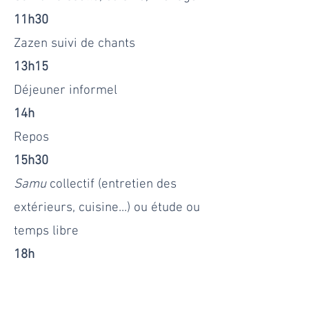
11h30
Zazen suivi de chants
13h15
Déjeuner informel
14h
Repos
15h30
Samu
collectif (entretien des
extérieur
s, cuisine...) ou étude ou
temps libre​
18h
Zazen suivi de chants
19h