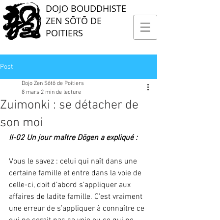
DOJO BOUDDHISTE
ZEN SŌTŌ DE
POITIERS
Post
Dojo Zen Sôtô de Poitiers
8 mars
2 min de lecture
Zuimonki : se détacher de
son moi
II-02 Un jour maître Dōgen a expliqué :
Vous le savez : celui qui naît dans une 
certaine famille et entre dans la voie de 
celle-ci, doit d’abord s’appliquer aux 
affaires de ladite famille. C’est vraiment 
une erreur de s’appliquer à connaître ce 